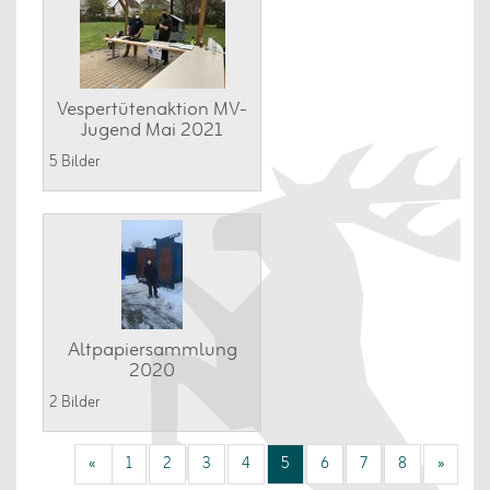
Vespertütenaktion MV-
Jugend Mai 2021
5 Bilder
Altpapiersammlung
2020
2 Bilder
«
1
2
3
4
5
6
7
8
»