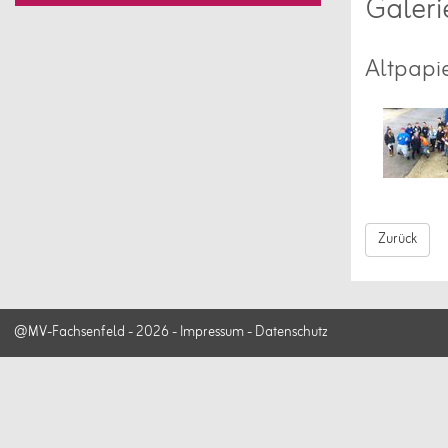
Galeri
Altpap
Zurück
@MV-Fachsenfeld - 2026 -
Impressum
-
Datenschutz